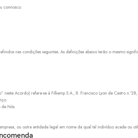
ou connosco.
s definidos nas condições seguintes. As definições abaixo terão o mesmo signi
 neste Acordo) refere-se à Filkemp S.A., R. Francisco Lyon de Castro n.º2
iço.
 de Nós.
 empresa, ou outra entidade legal em nome da qual tal indivíduo acede ou uti
 Encomenda