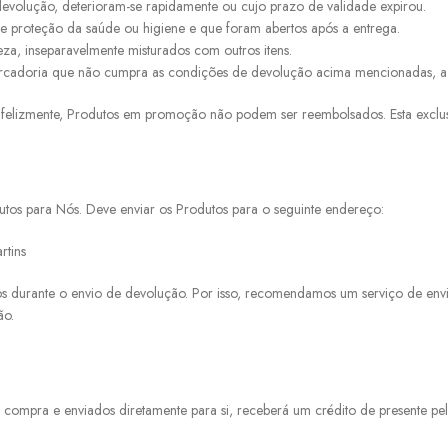
evolução, deterioram-se rapidamente ou cujo prazo de validade expirou.
 proteção da saúde ou higiene e que foram abertos após a entrega.
za, inseparavelmente misturados com outros itens.
rcadoria que não cumpra as condições de devolução acima mencionadas, a no
elizmente, Produtos em promoção não podem ser reembolsados. Esta exclusão 
utos para Nós. Deve enviar os Produtos para o seguinte endereço:
rtins
os durante o envio de devolução. Por isso, recomendamos um serviço de env
ão.
mpra e enviados diretamente para si, receberá um crédito de presente pel