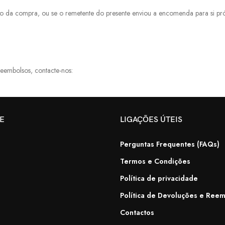
da compra, ou se o remetente do presente enviou a encomenda para si próp
Reembolsos, contacte-nos:
TE
LIGAÇÕES ÚTEIS
Perguntas Frequentes (FAQs)
Termos e Condições
Política de privacidade
Política de Devoluções e Ree
Contactos