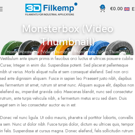
0
€
0.00
E
Monsterbox (Video
Thumbnail)
Home
Monsterbox (Video Thumbnail)
Monsterbox (Video Thumbnail)
Vestibulum ante ipsum primis in faucibus orci luctus et ultrices posuere cubilia
Curae; Integer in enim dui. Suspendisse potenti. Sed placerat pellentesque
nibh ut varius. Morbi aliquet nulla at sem consequat eleifend. Sed non orci
sed ante dignissim aliquam. Fusce in sapien leo. Praesent justo nibh, dapibus
eu fermentum sit amet, rutrum sit amet nunc. Aliquam augue elit, dapibus non
eleifend eu, imperdiet gravida odio. Maecenas blandit, nunc sed consectetur
rutrum, ante turpis vehicula nibh, a fermentum metus arcu sed diam. Duis
eget sem in leo consectetur auctor eu in est.
Donec vel nunc ligula. Ut odio mauris, pharetra id porttitor lobortis, convallis
a sem. Nunc ut dolor nibh. Fusce turpis dolor, dictum eu ultrices quis, tempor
in felis. Suspendisse at cursus magna. Donec eleifend, felis sollicitudin rutrum