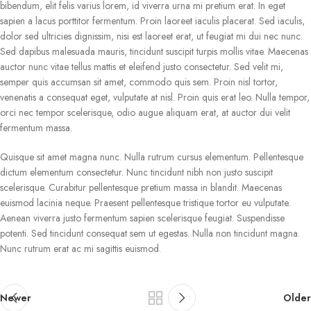
bibendum, elit felis varius lorem, id viverra urna mi pretium erat. In eget
sapien a lacus porttitor fermentum. Proin laoreet iaculis placerat. Sed iaculis,
dolor sed ultricies dignissim, nisi est laoreet erat, ut feugiat mi dui nec nunc.
Sed dapibus malesuada mauris, tincidunt suscipit turpis mollis vitae. Maecenas
auctor nunc vitae tellus mattis et eleifend justo consectetur. Sed velit mi,
semper quis accumsan sit amet, commodo quis sem. Proin nisl tortor,
venenatis a consequat eget, vulputate at nisl. Proin quis erat leo. Nulla tempor,
orci nec tempor scelerisque, odio augue aliquam erat, at auctor dui velit
fermentum massa.
Quisque sit amet magna nunc. Nulla rutrum cursus elementum. Pellentesque
dictum elementum consectetur. Nunc tincidunt nibh non justo suscipit
scelerisque. Curabitur pellentesque pretium massa in blandit. Maecenas
euismod lacinia neque. Praesent pellentesque tristique tortor eu vulputate.
Aenean viverra justo fermentum sapien scelerisque feugiat. Suspendisse
potenti. Sed tincidunt consequat sem ut egestas. Nulla non tincidunt magna.
Nunc rutrum erat ac mi sagittis euismod.
Newer
Older